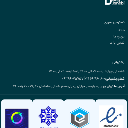
دسترسی سریع
خانه
درباره ما
تماس با ما
پشتیبانی
شنبه الی چهارشنبه ۰9:۰۰ الی 19:۰۰ پنجشنبه۰9:۰۰ الی 17:00
|
09396075757
800 460 66 021
شماره پشتیبانی:
تهران چهار راه ولیعصر خیابان برادران مظفر شمالی ساختمان ۴۰ پلاک ۷۰ واحد ۱۹
آدرس ما: