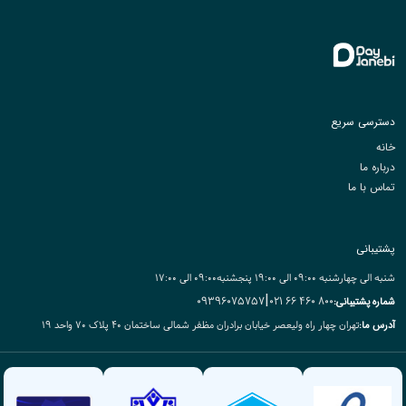
دسترسی سریع
خانه
درباره ما
تماس با ما
پشتیبانی
شنبه الی چهارشنبه ۰9:۰۰ الی 19:۰۰ پنجشنبه۰9:۰۰ الی 17:00
|
09396075757
800 460 66 021
شماره پشتیبانی:
تهران چهار راه ولیعصر خیابان برادران مظفر شمالی ساختمان ۴۰ پلاک ۷۰ واحد ۱۹
آدرس ما: