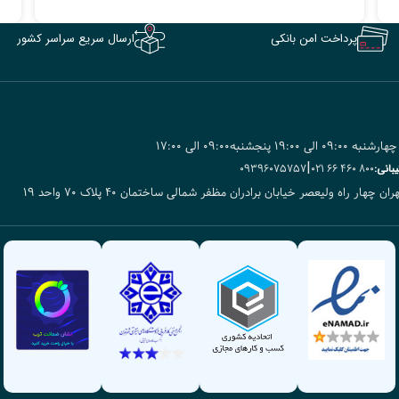
پرداخت امن بانکی
ارسال سریع سراسر کشور
ی 19:۰۰ پنجشنبه۰9:۰۰ الی 17:00
|
بانی:
800 460 66 021
09396075757
ران چهار راه ولیعصر خیابان برادران مظفر شمالی ساختمان ۴۰ پلاک ۷۰ واحد ۱۹