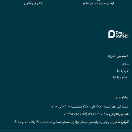
ارسال سریع سراسر کشور
پشتیبانی آنلاین
دسترسی سریع
خانه
درباره ما
تماس با ما
پشتیبانی
شنبه الی چهارشنبه ۰9:۰۰ الی 19:۰۰ پنجشنبه۰9:۰۰ الی 17:00
|
09396075757
800 460 66 021
شماره پشتیبانی:
تهران چهار راه ولیعصر خیابان برادران مظفر شمالی ساختمان ۴۰ پلاک ۷۰ واحد ۱۹
آدرس ما: